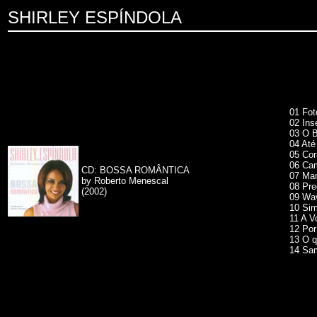
SHIRLEY ESPÍNDOLA
01 Fot
02 Ins
03 O 
04 At
05 Co
06 Ca
CD: BOSSA ROMÂNTICA
07 Man
by Roberto Menescal
08 Pre
(2002)
09 Wa
10 Sim
11 A V
12 Por
13 O 
14 Sa