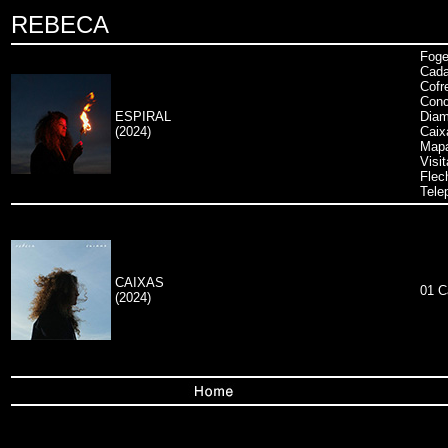
REBECA
Foge
Cad
Cofr
Conc
ESPIRAL
Diam
(2024)
Caix
Map
Visit
Flec
Tele
CAIXAS
01 C
(2024)