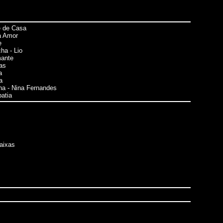
 de Casa
a Amor
e
ha - Lio
ante
as
a
a
ha - Nina Fernandes
patia
aixas