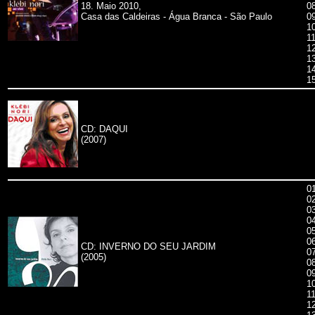
18. Maio 2010,
0
Casa das Caldeiras - Água Branca - São Paulo
0
10
1
1
1
1
1
CD: DAQUI
(2007)
0
02
0
0
0
0
CD: INVERNO DO SEU JARDIM
0
(2005)
0
0
1
1
1