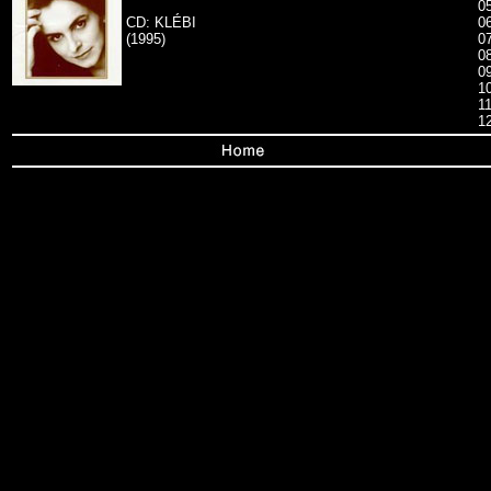
0
CD: KLÉBI
0
(1995)
0
0
0
1
11
1