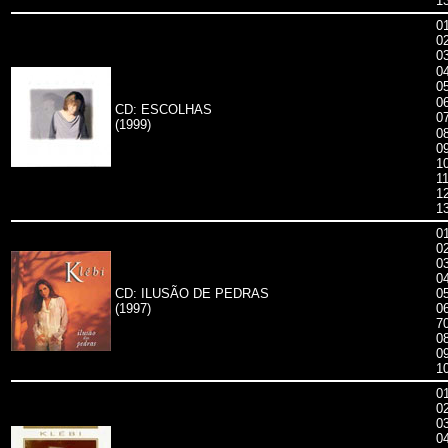
1
01
0
0
0
0
0
CD: ESCOLHAS
0
(1999)
0
09
1
1
1
1
01
02
0
0
CD: ILUSÃO DE PEDRAS
05
(1997)
0
7
0
0
1
01
0
0
04