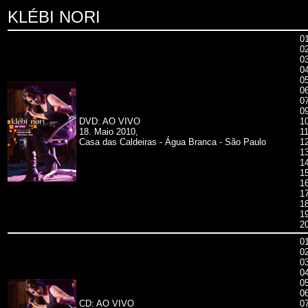
KLÉBI NORI
0
0
0
0
05
06
0
0
DVD: AO VIVO
1
18. Maio 2010,
11
Casa das Caldeiras - Água Branca - São Paulo
1
1
1
1
16
1
1
1
2
0
0
03
0
0
06
CD: AO VIVO
0