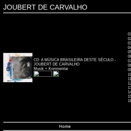
JOUBERT DE CARVALHO
0
0
0
0
0
0
CD: A MÚSICA BRASILEIRA DESTE SÉCULO -
0
JOUBERT DE CARVALHO
0
Musik + Kommentar
0
1
1
1
1
1
1
1