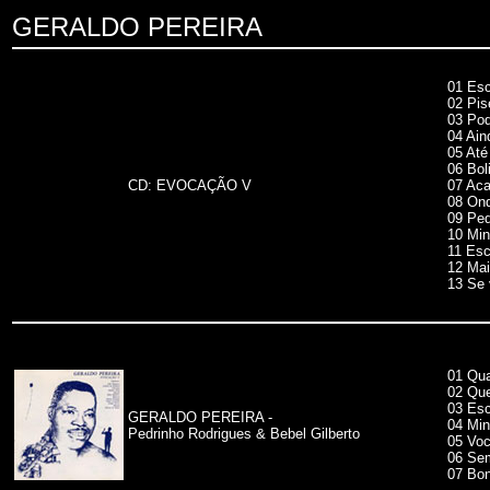
GERALDO PEREIRA
01 Esc
02 Pis
03 Pod
04 Ain
05 Até
06 Bol
CD: EVOCAÇÃO V
07 Aca
08 Ond
09 Ped
10 Min
11 Esc
12 Mai
13 Se 
01 Qua
02 Que
03 Esc
GERALDO PEREIRA -
04 Min
Pedrinho Rodrigues & Bebel Gilberto
05 Voc
06 Sem
07 Bon