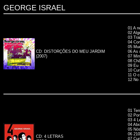
GEORGE ISRAEL
01 A no
02 Al
03 Trai
04 Com
05 Mu
CD: DISTORÇÕES DO MEU JARDIM
06 As 
(2007)
07 Mi
08 Chã
09 Eu 
10 Cur
11 O c
12 No
01 Ten
02 Por
03 4 L
04 Abr
05 Nó
06 21
CD: 4 LETRAS
07 Cur