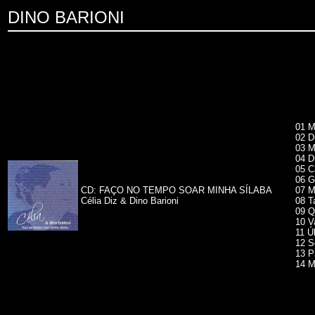
DINO BARIONI
01 M
02 D
03 M
04 D
05 C
06 G
CD: FAÇO NO TEMPO SOAR MINHA SÍLABA
07 M
Célia Diz & Dino Barioni
08 T
09 Q
10 V
11 Ú
12 S
13 P
14 M