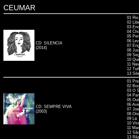
CEUMAR
01 Rio
02 Lib
03 Enc
04 Cho
05 Pen
06 Lev
CD: SILENCIA
07 Eng
(2014)
08 Jus
09 Seg
10 Que
11 Nav
12 Turb
13 Sil
01 Pr
02 Boc
03 O S
04 Par
05 Out
06 Av
CD: SEMPRE VIVA
07 Joe
(2003)
08 On
09 Lá
10 Vir
11 Mar
12 Sã
13 Rãz