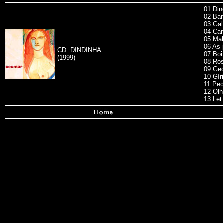
01 Din
02 Ba
03 Gal
04 Can
05 Mal
06 As 
CD: DINDINHA
07 Boi
(1999)
08 Ros
09 Geo
10 Gír
11 Pe
12 Olh
13 Let 